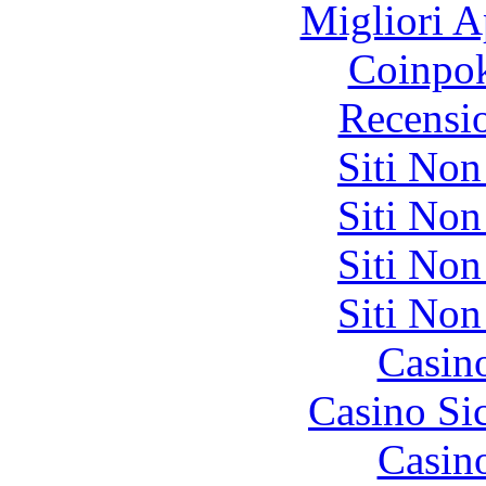
Migliori A
Coinpok
Recensi
Siti No
Siti No
Siti No
Siti No
Casin
Casino S
Casin