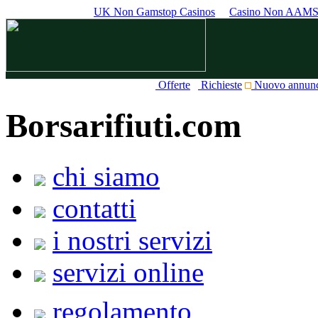
UK Non Gamstop Casinos
Casino Non AAM
Offerte
Richieste
Nuovo annun
Borsarifiuti.com
chi siamo
contatti
i nostri servizi
servizi online
regolamento