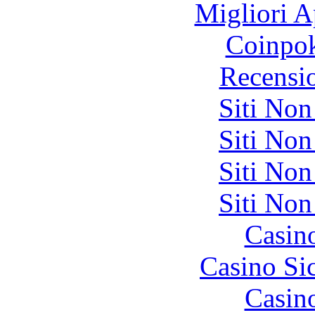
Migliori A
Coinpok
Recensi
Siti No
Siti No
Siti No
Siti No
Casin
Casino S
Casin