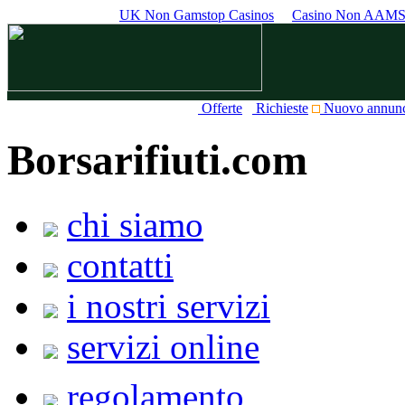
UK Non Gamstop Casinos
Casino Non AAM
Offerte
Richieste
Nuovo annun
Borsarifiuti.com
chi siamo
contatti
i nostri servizi
servizi online
regolamento