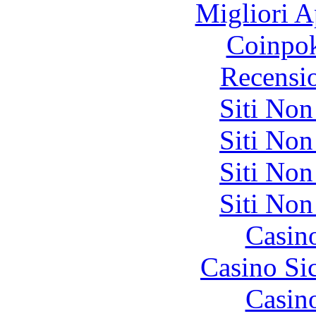
Migliori A
Coinpok
Recensi
Siti No
Siti No
Siti No
Siti No
Casin
Casino S
Casin