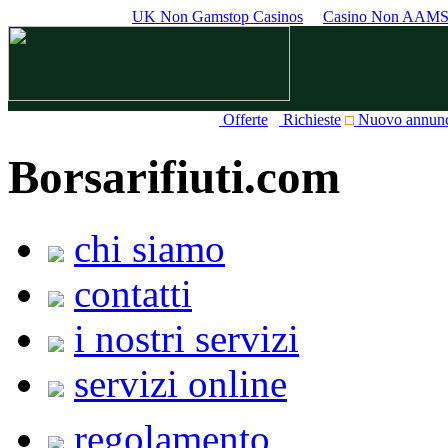
UK Non Gamstop Casinos
Casino Non AAM
Offerte
Richieste
Nuovo annun
Borsarifiuti.com
chi siamo
contatti
i nostri servizi
servizi online
regolamento