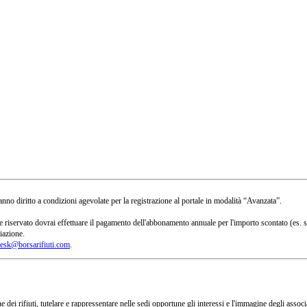
no diritto a condizioni agevolate per la registrazione al portale in modalità “Avanzata”.
 a te riservato dovrai effettuare il pagamento dell'abbonamento annuale per l'importo scontato 
iazione.
esk@borsarifiuti.com
.
 dei rifiuti, tutelare e rappressentare nelle sedi opportune gli interessi e l'immagine degli asso