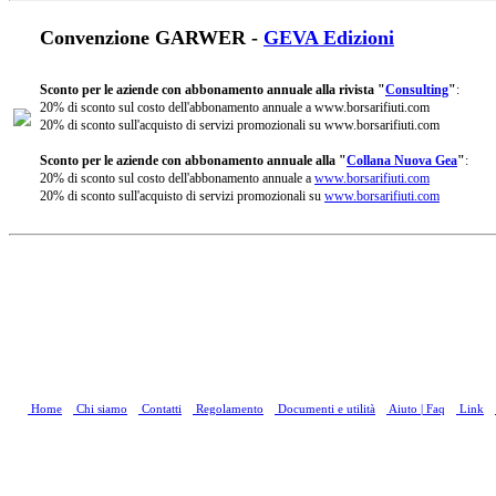
Convenzione GARWER -
GEVA Edizioni
Sconto per le aziende con abbonamento annuale alla rivista "
Consulting
"
:
20% di sconto sul costo dell'abbonamento annuale a www.borsarifiuti.com
20% di sconto sull'acquisto di servizi promozionali su www.borsarifiuti.com
Sconto per le aziende con abbonamento annuale alla "
Collana Nuova Gea
"
:
20% di sconto sul costo dell'abbonamento annuale a
www.borsarifiuti.com
20% di sconto sull'acquisto di servizi promozionali su
www.borsarifiuti.com
Home
Chi siamo
Contatti
Regolamento
Documenti e utilità
Aiuto | Faq
Link