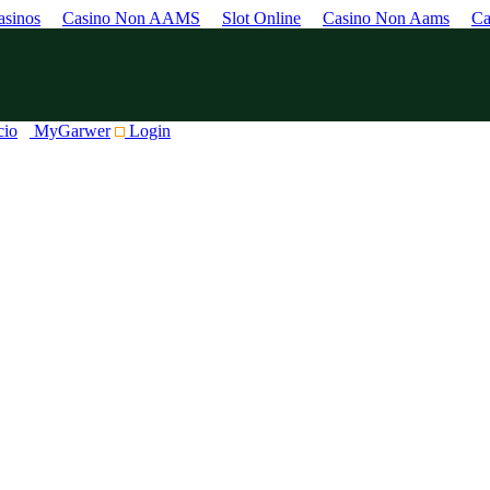
sinos
Casino Non AAMS
Slot Online
Casino Non Aams
Ca
cio
MyGarwer
Login