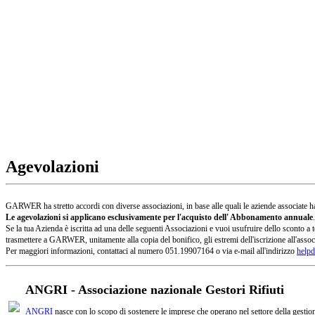
Agevolazioni
GARWER ha stretto accordi con diverse associazioni, in base alle quali le aziende associate han
Le agevolazioni si applicano esclusivamente per l'acquisto dell' Abbonamento annuale
.
Se la tua Azienda è iscritta ad una delle seguenti Associazioni e vuoi usufruire dello sconto
trasmettere a GARWER, unitamente alla copia del bonifico, gli estremi dell'iscrizione all'assoc
Per maggiori informazioni, contattaci al numero 051.19907164 o via e-mail all'indirizzo
helpd
ANGRI - Associazione nazionale Gestori Rifiuti
ANGRI
nasce con lo scopo di sostenere le imprese che operano nel settore della gestione