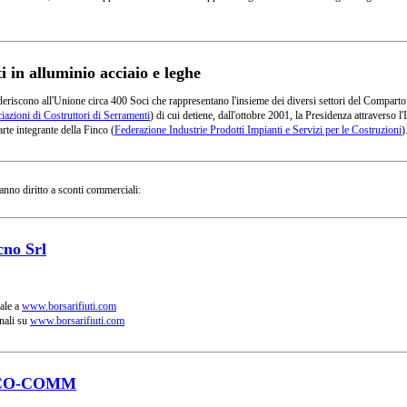
in alluminio acciaio e leghe
deriscono all'Unione circa 400 Soci che rappresentano l'insieme dei diversi settori del Comparto
azioni di Costruttori di Serramenti
) di cui detiene, dall'ottobre 2001, la Presidenza attraverso
rte integrante della Finco (
Federazione Industrie Prodotti Impianti e Servizi per le Costruzioni
)
anno diritto a sconti commerciali:
cno Srl
ale a
www.borsarifiuti.com
nali su
www.borsarifiuti.com
CO-COMM