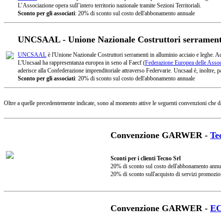
L’Associazione opera sull’intero territorio nazionale tramite Sezioni Territoriali.
Sconto per gli associati
: 20% di sconto sul costo dell'abbonamento annuale
UNCSAAL - Unione Nazionale Costruttori serramenti 
UNCSAAL
è l'Unione Nazionale Costruttori serramenti in alluminio acciaio e leghe. A
L'Uncsaal ha rappresentanza europea in seno al Faecf (
Federazione Europea delle Associ
aderisce alla Confederazione imprenditoriale attraverso Federvarie. Uncsaal è, inoltre, pa
Sconto per gli associati
: 20% di sconto sul costo dell'abbonamento annuale
Oltre a quelle precedentemente indicate, sono al momento attive le seguenti convenzioni che d
Convenzione GARWER -
Te
Sconti per i clienti Tecno Srl
20% di sconto sul costo dell'abbonamento annu
20% di sconto sull'acquisto di servizi promozio
Convenzione GARWER -
E