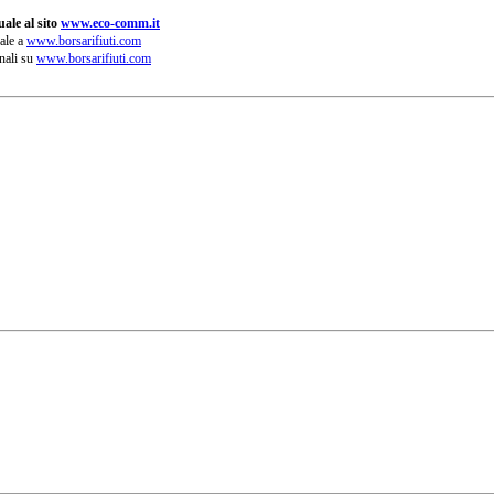
ale al sito
www.eco-comm.it
ale a
www.borsarifiuti.com
nali su
www.borsarifiuti.com