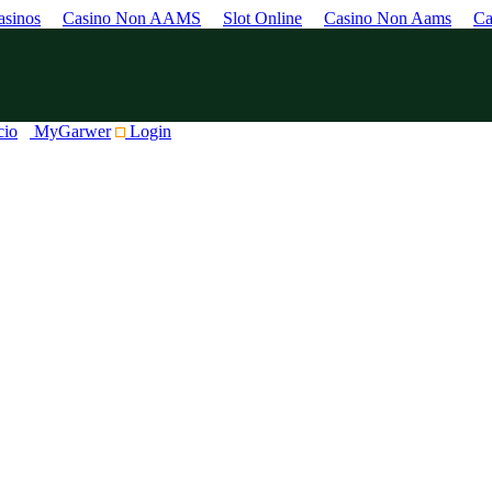
sinos
Casino Non AAMS
Slot Online
Casino Non Aams
Ca
cio
MyGarwer
Login