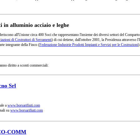
in alluminio acciaio e leghe
deriscono all'Unione circa 400 Soci che rappresentano l'insieme dei diversi settori del Comparto
azioni di Costruttori di Serramenti
) di cui detiene, dall'ottobre 2001, la Presidenza attraverso
rte integrante della Finco (
Federazione Industrie Prodotti Impianti e Servizi per le Costruzioni
)
anno diritto a sconti commerciali:
cno Srl
ale a
www.borsarifiuti.com
nali su
www.borsarifiuti.com
CO-COMM