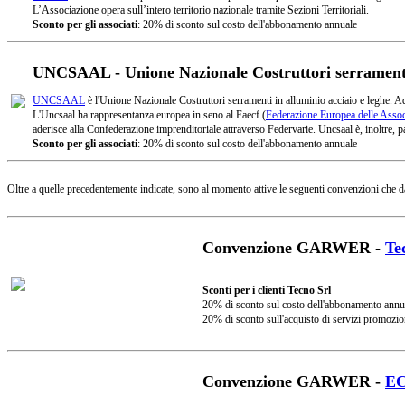
L’Associazione opera sull’intero territorio nazionale tramite Sezioni Territoriali.
Sconto per gli associati
: 20% di sconto sul costo dell'abbonamento annuale
UNCSAAL - Unione Nazionale Costruttori serramenti 
UNCSAAL
è l'Unione Nazionale Costruttori serramenti in alluminio acciaio e leghe. A
L'Uncsaal ha rappresentanza europea in seno al Faecf (
Federazione Europea delle Associ
aderisce alla Confederazione imprenditoriale attraverso Federvarie. Uncsaal è, inoltre, pa
Sconto per gli associati
: 20% di sconto sul costo dell'abbonamento annuale
Oltre a quelle precedentemente indicate, sono al momento attive le seguenti convenzioni che d
Convenzione GARWER -
Te
Sconti per i clienti Tecno Srl
20% di sconto sul costo dell'abbonamento annu
20% di sconto sull'acquisto di servizi promozio
Convenzione GARWER -
E