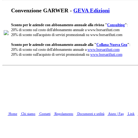
Convenzione GARWER -
GEVA Edizioni
Sconto per le aziende con abbonamento annuale alla rivista "
Consulting
"
:
20% di sconto sul costo dell'abbonamento annuale a www.borsarifiuti.com
20% di sconto sull'acquisto di servizi promozionali su www.borsarifiuti.com
Sconto per le aziende con abbonamento annuale alla "
Collana Nuova Gea
"
:
20% di sconto sul costo dell'abbonamento annuale a
www.borsarifiuti.com
20% di sconto sull'acquisto di servizi promozionali su
www.borsarifiuti.com
Home
Chi siamo
Contatti
Regolamento
Documenti e utilità
Aiuto | Faq
Link