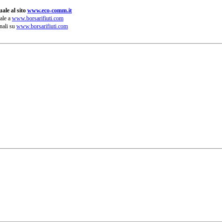
ale al sito
www.eco-comm.it
ale a
www.borsarifiuti.com
nali su
www.borsarifiuti.com