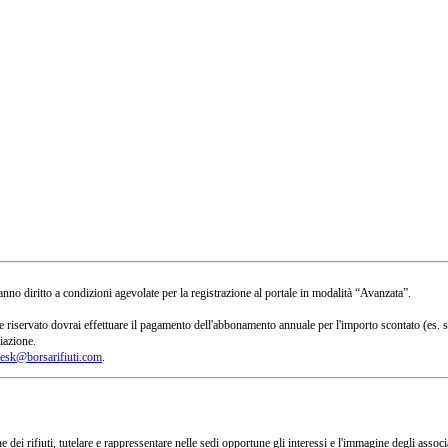
no diritto a condizioni agevolate per la registrazione al portale in modalità “Avanzata”.
 a te riservato dovrai effettuare il pagamento dell'abbonamento annuale per l'importo scontato 
iazione.
esk@borsarifiuti.com
.
 dei rifiuti, tutelare e rappressentare nelle sedi opportune gli interessi e l'immagine degli asso