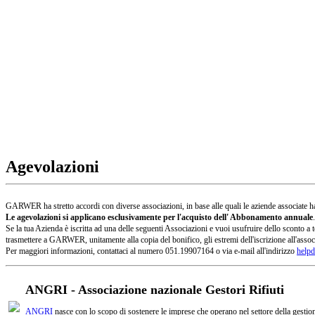
Agevolazioni
GARWER ha stretto accordi con diverse associazioni, in base alle quali le aziende associate han
Le agevolazioni si applicano esclusivamente per l'acquisto dell' Abbonamento annuale
.
Se la tua Azienda è iscritta ad una delle seguenti Associazioni e vuoi usufruire dello sconto
trasmettere a GARWER, unitamente alla copia del bonifico, gli estremi dell'iscrizione all'assoc
Per maggiori informazioni, contattaci al numero 051.19907164 o via e-mail all'indirizzo
helpd
ANGRI - Associazione nazionale Gestori Rifiuti
ANGRI
nasce con lo scopo di sostenere le imprese che operano nel settore della gestione