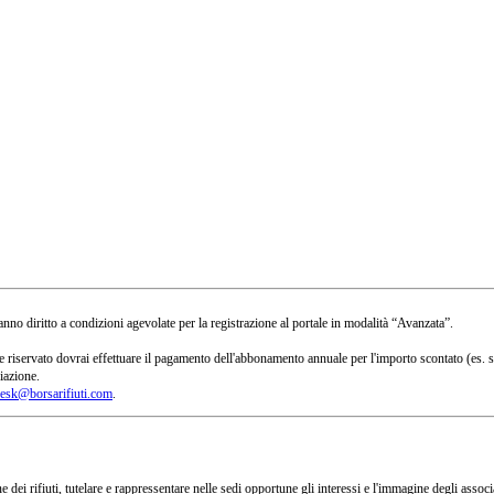
no diritto a condizioni agevolate per la registrazione al portale in modalità “Avanzata”.
 a te riservato dovrai effettuare il pagamento dell'abbonamento annuale per l'importo scontato 
iazione.
esk@borsarifiuti.com
.
 dei rifiuti, tutelare e rappressentare nelle sedi opportune gli interessi e l'immagine degli asso