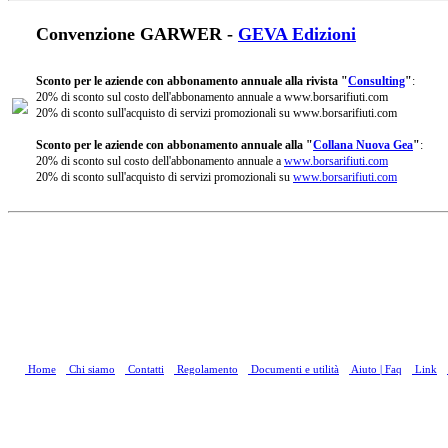
Convenzione GARWER -
GEVA Edizioni
Sconto per le aziende con abbonamento annuale alla rivista "
Consulting
"
:
20% di sconto sul costo dell'abbonamento annuale a www.borsarifiuti.com
20% di sconto sull'acquisto di servizi promozionali su www.borsarifiuti.com
Sconto per le aziende con abbonamento annuale alla "
Collana Nuova Gea
"
:
20% di sconto sul costo dell'abbonamento annuale a
www.borsarifiuti.com
20% di sconto sull'acquisto di servizi promozionali su
www.borsarifiuti.com
Home
Chi siamo
Contatti
Regolamento
Documenti e utilità
Aiuto | Faq
Link