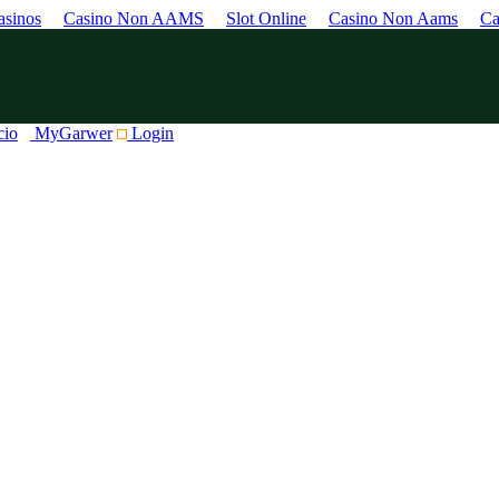
sinos
Casino Non AAMS
Slot Online
Casino Non Aams
Ca
cio
MyGarwer
Login