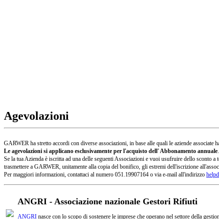
Agevolazioni
GARWER ha stretto accordi con diverse associazioni, in base alle quali le aziende associate han
Le agevolazioni si applicano esclusivamente per l'acquisto dell' Abbonamento annuale
.
Se la tua Azienda è iscritta ad una delle seguenti Associazioni e vuoi usufruire dello sconto
trasmettere a GARWER, unitamente alla copia del bonifico, gli estremi dell'iscrizione all'assoc
Per maggiori informazioni, contattaci al numero 051.19907164 o via e-mail all'indirizzo
helpd
ANGRI - Associazione nazionale Gestori Rifiuti
ANGRI
nasce con lo scopo di sostenere le imprese che operano nel settore della gestione