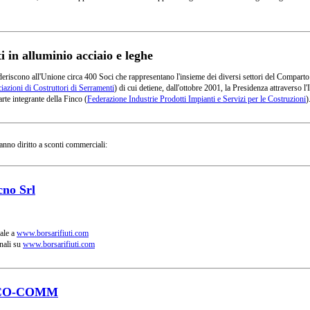
in alluminio acciaio e leghe
deriscono all'Unione circa 400 Soci che rappresentano l'insieme dei diversi settori del Comparto
azioni di Costruttori di Serramenti
) di cui detiene, dall'ottobre 2001, la Presidenza attraverso
rte integrante della Finco (
Federazione Industrie Prodotti Impianti e Servizi per le Costruzioni
)
anno diritto a sconti commerciali:
cno Srl
ale a
www.borsarifiuti.com
nali su
www.borsarifiuti.com
CO-COMM