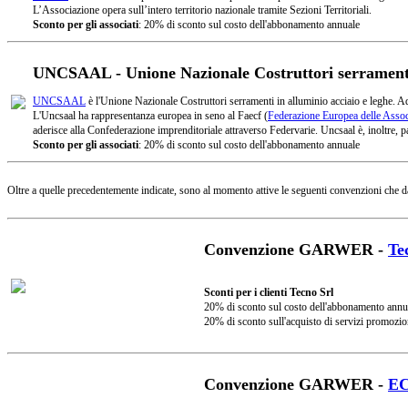
L’Associazione opera sull’intero territorio nazionale tramite Sezioni Territoriali.
Sconto per gli associati
: 20% di sconto sul costo dell'abbonamento annuale
UNCSAAL - Unione Nazionale Costruttori serramenti 
UNCSAAL
è l'Unione Nazionale Costruttori serramenti in alluminio acciaio e leghe. A
L'Uncsaal ha rappresentanza europea in seno al Faecf (
Federazione Europea delle Associ
aderisce alla Confederazione imprenditoriale attraverso Federvarie. Uncsaal è, inoltre, pa
Sconto per gli associati
: 20% di sconto sul costo dell'abbonamento annuale
Oltre a quelle precedentemente indicate, sono al momento attive le seguenti convenzioni che d
Convenzione GARWER -
Te
Sconti per i clienti Tecno Srl
20% di sconto sul costo dell'abbonamento annu
20% di sconto sull'acquisto di servizi promozio
Convenzione GARWER -
E