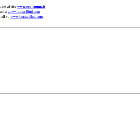
ale al sito
www.eco-comm.it
ale a
www.borsarifiuti.com
nali su
www.borsarifiuti.com