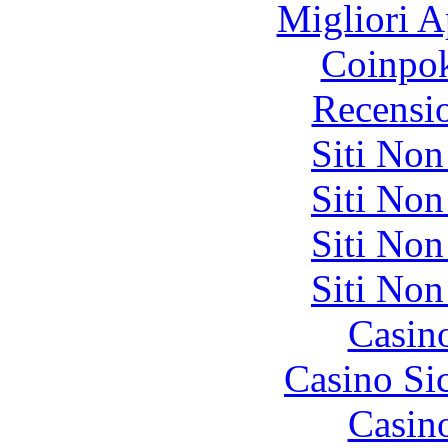
Migliori A
Coinpok
Recensi
Siti No
Siti No
Siti No
Siti No
Casin
Casino S
Casin