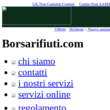
UK Non Gamstop Casinos
Casino Non AAM
Offerte
Richieste
Nuovo annun
Borsarifiuti.com
chi siamo
contatti
i nostri servizi
servizi online
regolamento