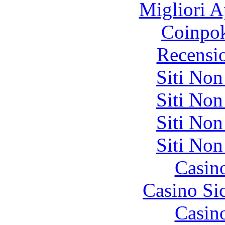
Migliori A
Coinpok
Recensi
Siti No
Siti No
Siti No
Siti No
Casin
Casino S
Casin