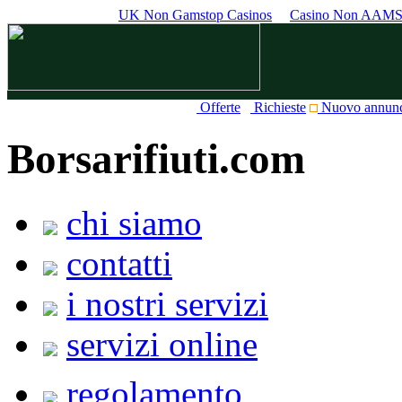
UK Non Gamstop Casinos
Casino Non AAM
Offerte
Richieste
Nuovo annun
Borsarifiuti.com
chi siamo
contatti
i nostri servizi
servizi online
regolamento