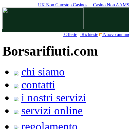
UK Non Gamstop Casinos
Casino Non AAM
Offerte
Richieste
Nuovo annun
Borsarifiuti.com
chi siamo
contatti
i nostri servizi
servizi online
regolamento