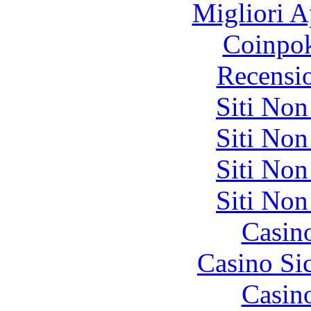
Migliori A
Coinpok
Recensi
Siti No
Siti No
Siti No
Siti No
Casin
Casino S
Casin