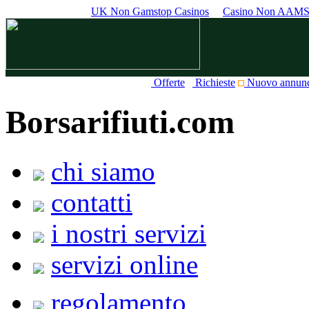
UK Non Gamstop Casinos
Casino Non AAM
Offerte
Richieste
Nuovo annun
Borsarifiuti.com
chi siamo
contatti
i nostri servizi
servizi online
regolamento