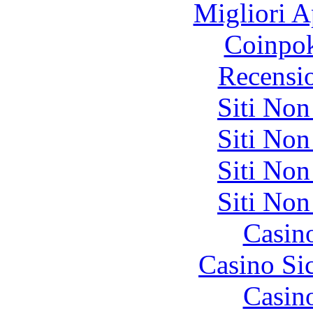
Migliori A
Coinpok
Recensi
Siti No
Siti No
Siti No
Siti No
Casin
Casino S
Casin