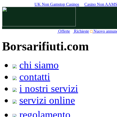
UK Non Gamstop Casinos
Casino Non AAM
Offerte
Richieste
Nuovo annun
Borsarifiuti.com
chi siamo
contatti
i nostri servizi
servizi online
regolamento