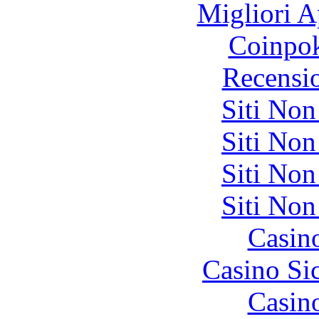
Migliori A
Coinpok
Recensi
Siti No
Siti No
Siti No
Siti No
Casin
Casino S
Casin