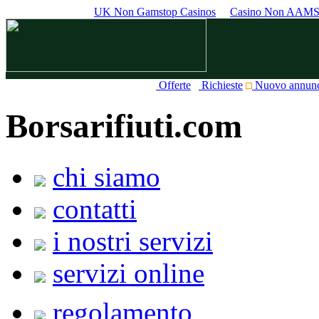
UK Non Gamstop Casinos
Casino Non AAM
Offerte
Richieste
Nuovo annun
Borsarifiuti.com
chi siamo
contatti
i nostri servizi
servizi online
regolamento