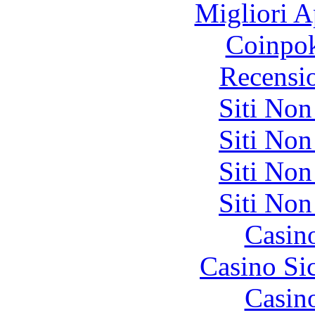
Migliori A
Coinpok
Recensi
Siti No
Siti No
Siti No
Siti No
Casin
Casino S
Casin