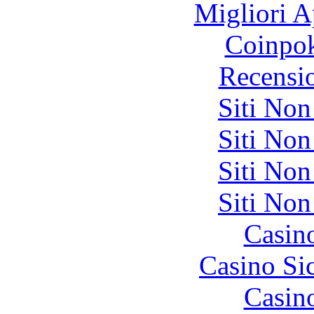
Migliori A
Coinpok
Recensi
Siti No
Siti No
Siti No
Siti No
Casin
Casino S
Casin