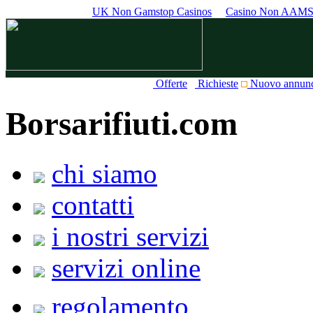
UK Non Gamstop Casinos
Casino Non AAM
Offerte
Richieste
Nuovo annun
Borsarifiuti.com
chi siamo
contatti
i nostri servizi
servizi online
regolamento