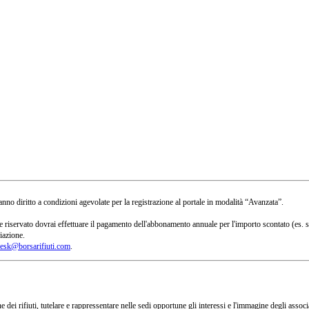
no diritto a condizioni agevolate per la registrazione al portale in modalità “Avanzata”.
 a te riservato dovrai effettuare il pagamento dell'abbonamento annuale per l'importo scontato 
iazione.
esk@borsarifiuti.com
.
 dei rifiuti, tutelare e rappressentare nelle sedi opportune gli interessi e l'immagine degli asso