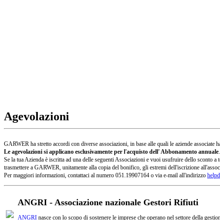
Agevolazioni
GARWER ha stretto accordi con diverse associazioni, in base alle quali le aziende associate han
Le agevolazioni si applicano esclusivamente per l'acquisto dell' Abbonamento annuale
.
Se la tua Azienda è iscritta ad una delle seguenti Associazioni e vuoi usufruire dello sconto
trasmettere a GARWER, unitamente alla copia del bonifico, gli estremi dell'iscrizione all'assoc
Per maggiori informazioni, contattaci al numero 051.19907164 o via e-mail all'indirizzo
helpd
ANGRI - Associazione nazionale Gestori Rifiuti
ANGRI
nasce con lo scopo di sostenere le imprese che operano nel settore della gestione