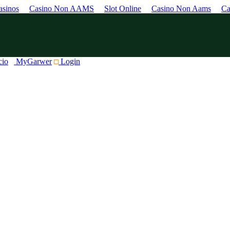
sinos
Casino Non AAMS
Slot Online
Casino Non Aams
Ca
cio
MyGarwer
Login