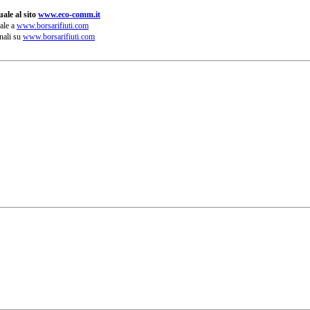
ale al sito
www.eco-comm.it
ale a
www.borsarifiuti.com
nali su
www.borsarifiuti.com