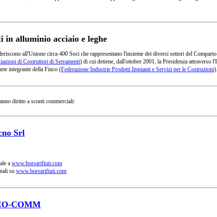
in alluminio acciaio e leghe
deriscono all'Unione circa 400 Soci che rappresentano l'insieme dei diversi settori del Comparto
azioni di Costruttori di Serramenti
) di cui detiene, dall'ottobre 2001, la Presidenza attraverso
rte integrante della Finco (
Federazione Industrie Prodotti Impianti e Servizi per le Costruzioni
)
anno diritto a sconti commerciali:
cno Srl
ale a
www.borsarifiuti.com
nali su
www.borsarifiuti.com
CO-COMM