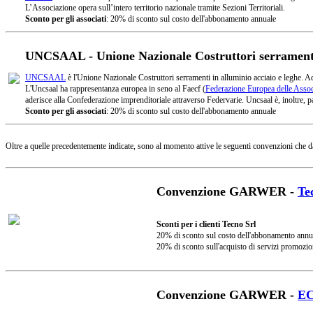
L’Associazione opera sull’intero territorio nazionale tramite Sezioni Territoriali.
Sconto per gli associati
: 20% di sconto sul costo dell'abbonamento annuale
UNCSAAL - Unione Nazionale Costruttori serramenti 
UNCSAAL
è l'Unione Nazionale Costruttori serramenti in alluminio acciaio e leghe. A
L'Uncsaal ha rappresentanza europea in seno al Faecf (
Federazione Europea delle Associ
aderisce alla Confederazione imprenditoriale attraverso Federvarie. Uncsaal è, inoltre, pa
Sconto per gli associati
: 20% di sconto sul costo dell'abbonamento annuale
Oltre a quelle precedentemente indicate, sono al momento attive le seguenti convenzioni che d
Convenzione GARWER -
Te
Sconti per i clienti Tecno Srl
20% di sconto sul costo dell'abbonamento annu
20% di sconto sull'acquisto di servizi promozio
Convenzione GARWER -
E