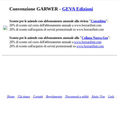
Convenzione GARWER -
GEVA Edizioni
Sconto per le aziende con abbonamento annuale alla rivista "
Consulting
"
:
20% di sconto sul costo dell'abbonamento annuale a www.borsarifiuti.com
20% di sconto sull'acquisto di servizi promozionali su www.borsarifiuti.com
Sconto per le aziende con abbonamento annuale alla "
Collana Nuova Gea
"
:
20% di sconto sul costo dell'abbonamento annuale a
www.borsarifiuti.com
20% di sconto sull'acquisto di servizi promozionali su
www.borsarifiuti.com
Home
Chi siamo
Contatti
Regolamento
Documenti e utilità
Aiuto | Faq
Link