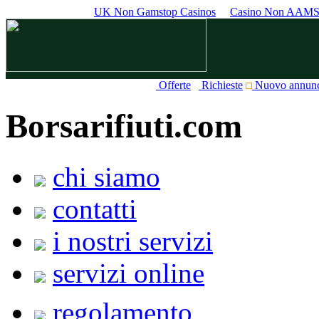
UK Non Gamstop Casinos
Casino Non AAM
Offerte
Richieste
Nuovo annun
Borsarifiuti.com
chi siamo
contatti
i nostri servizi
servizi online
regolamento