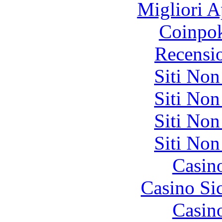
Migliori A
Coinpok
Recensi
Siti No
Siti No
Siti No
Siti No
Casin
Casino S
Casin