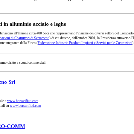
in alluminio acciaio e leghe
deriscono all'Unione circa 400 Soci che rappresentano l'insieme dei diversi settori del Comparto
azioni di Costruttori di Serramenti
) di cui detiene, dall'ottobre 2001, la Presidenza attraverso
rte integrante della Finco (
Federazione Industrie Prodotti Impianti e Servizi per le Costruzioni
)
anno diritto a sconti commerciali:
cno Srl
ale a
www.borsarifiuti.com
nali su
www.borsarifiuti.com
CO-COMM