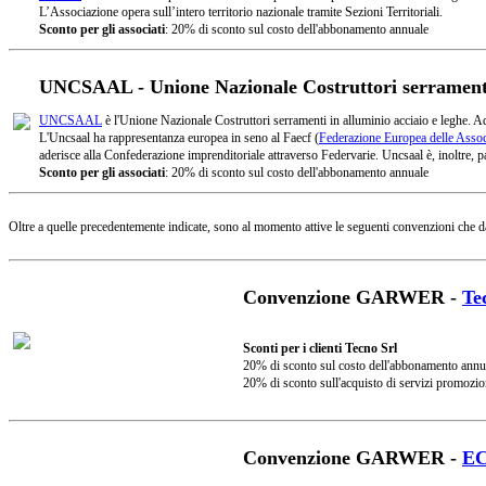
L’Associazione opera sull’intero territorio nazionale tramite Sezioni Territoriali.
Sconto per gli associati
: 20% di sconto sul costo dell'abbonamento annuale
UNCSAAL - Unione Nazionale Costruttori serramenti 
UNCSAAL
è l'Unione Nazionale Costruttori serramenti in alluminio acciaio e leghe. A
L'Uncsaal ha rappresentanza europea in seno al Faecf (
Federazione Europea delle Associ
aderisce alla Confederazione imprenditoriale attraverso Federvarie. Uncsaal è, inoltre, pa
Sconto per gli associati
: 20% di sconto sul costo dell'abbonamento annuale
Oltre a quelle precedentemente indicate, sono al momento attive le seguenti convenzioni che d
Convenzione GARWER -
Te
Sconti per i clienti Tecno Srl
20% di sconto sul costo dell'abbonamento annu
20% di sconto sull'acquisto di servizi promozio
Convenzione GARWER -
E