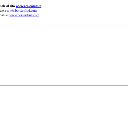
ale al sito
www.eco-comm.it
ale a
www.borsarifiuti.com
nali su
www.borsarifiuti.com