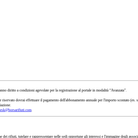
no diritto a condizioni agevolate per la registrazione al portale in modalità “Avanzata”.
 a te riservato dovrai effettuare il pagamento dell'abbonamento annuale per l'importo scontato 
iazione.
esk@borsarifiuti.com
.
 dei rifiuti, tutelare e rappressentare nelle sedi opportune gli interessi e l'immagine degli asso