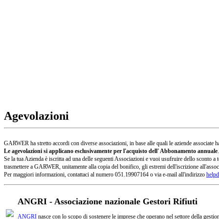
Agevolazioni
GARWER ha stretto accordi con diverse associazioni, in base alle quali le aziende associate han
Le agevolazioni si applicano esclusivamente per l'acquisto dell' Abbonamento annuale
.
Se la tua Azienda è iscritta ad una delle seguenti Associazioni e vuoi usufruire dello sconto
trasmettere a GARWER, unitamente alla copia del bonifico, gli estremi dell'iscrizione all'assoc
Per maggiori informazioni, contattaci al numero 051.19907164 o via e-mail all'indirizzo
helpd
ANGRI - Associazione nazionale Gestori Rifiuti
ANGRI
nasce con lo scopo di sostenere le imprese che operano nel settore della gestione