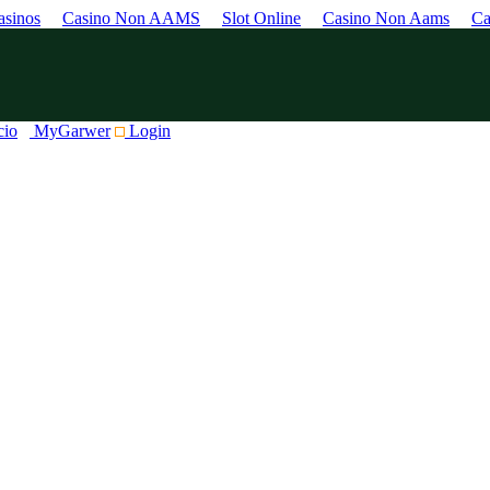
sinos
Casino Non AAMS
Slot Online
Casino Non Aams
Ca
cio
MyGarwer
Login