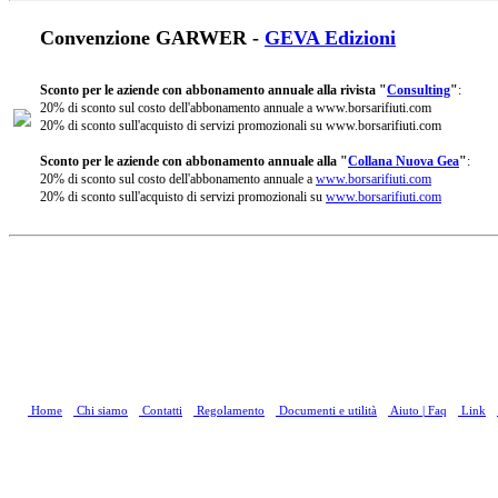
Convenzione GARWER -
GEVA Edizioni
Sconto per le aziende con abbonamento annuale alla rivista "
Consulting
"
:
20% di sconto sul costo dell'abbonamento annuale a www.borsarifiuti.com
20% di sconto sull'acquisto di servizi promozionali su www.borsarifiuti.com
Sconto per le aziende con abbonamento annuale alla "
Collana Nuova Gea
"
:
20% di sconto sul costo dell'abbonamento annuale a
www.borsarifiuti.com
20% di sconto sull'acquisto di servizi promozionali su
www.borsarifiuti.com
Home
Chi siamo
Contatti
Regolamento
Documenti e utilità
Aiuto | Faq
Link