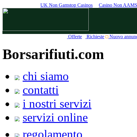
UK Non Gamstop Casinos
Casino Non AAM
Offerte
Richieste
Nuovo annun
Borsarifiuti.com
chi siamo
contatti
i nostri servizi
servizi online
regolamento