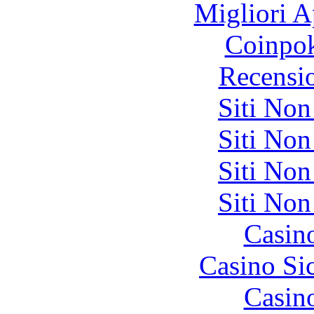
Migliori A
Coinpok
Recensi
Siti No
Siti No
Siti No
Siti No
Casin
Casino S
Casin