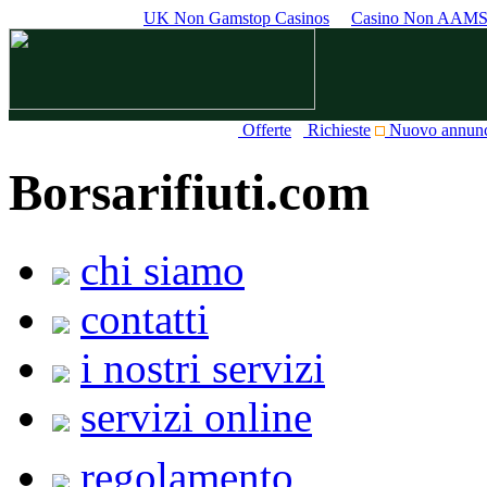
UK Non Gamstop Casinos
Casino Non AAM
Offerte
Richieste
Nuovo annun
Borsarifiuti.com
chi siamo
contatti
i nostri servizi
servizi online
regolamento