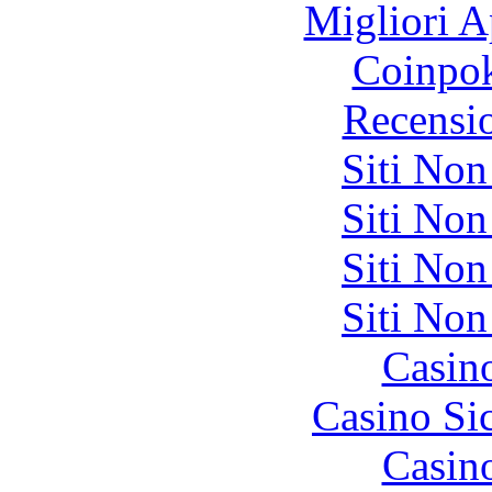
Migliori A
Coinpok
Recensi
Siti No
Siti No
Siti No
Siti No
Casin
Casino S
Casin