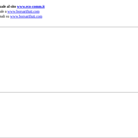
ale al sito
www.eco-comm.it
ale a
www.borsarifiuti.com
nali su
www.borsarifiuti.com