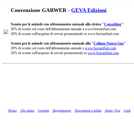
Convenzione GARWER -
GEVA Edizioni
Sconto per le aziende con abbonamento annuale alla rivista "
Consulting
"
:
20% di sconto sul costo dell'abbonamento annuale a www.borsarifiuti.com
20% di sconto sull'acquisto di servizi promozionali su www.borsarifiuti.com
Sconto per le aziende con abbonamento annuale alla "
Collana Nuova Gea
"
:
20% di sconto sul costo dell'abbonamento annuale a
www.borsarifiuti.com
20% di sconto sull'acquisto di servizi promozionali su
www.borsarifiuti.com
Home
Chi siamo
Contatti
Regolamento
Documenti e utilità
Aiuto | Faq
Link