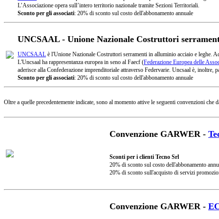
L’Associazione opera sull’intero territorio nazionale tramite Sezioni Territoriali.
Sconto per gli associati
: 20% di sconto sul costo dell'abbonamento annuale
UNCSAAL - Unione Nazionale Costruttori serramenti 
UNCSAAL
è l'Unione Nazionale Costruttori serramenti in alluminio acciaio e leghe. A
L'Uncsaal ha rappresentanza europea in seno al Faecf (
Federazione Europea delle Associ
aderisce alla Confederazione imprenditoriale attraverso Federvarie. Uncsaal è, inoltre, pa
Sconto per gli associati
: 20% di sconto sul costo dell'abbonamento annuale
Oltre a quelle precedentemente indicate, sono al momento attive le seguenti convenzioni che d
Convenzione GARWER -
Te
Sconti per i clienti Tecno Srl
20% di sconto sul costo dell'abbonamento annu
20% di sconto sull'acquisto di servizi promozio
Convenzione GARWER -
E