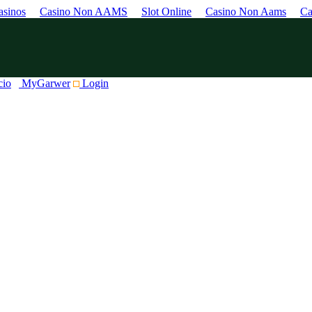
sinos
Casino Non AAMS
Slot Online
Casino Non Aams
Ca
cio
MyGarwer
Login