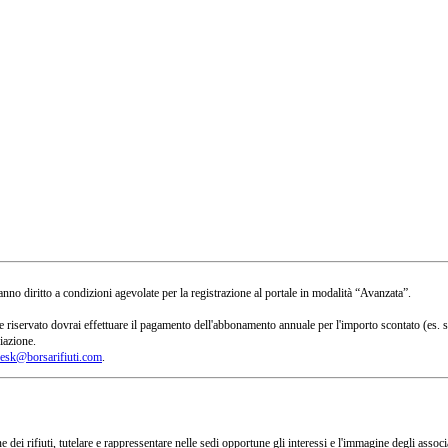
no diritto a condizioni agevolate per la registrazione al portale in modalità “Avanzata”.
 a te riservato dovrai effettuare il pagamento dell'abbonamento annuale per l'importo scontato 
iazione.
esk@borsarifiuti.com
.
 dei rifiuti, tutelare e rappressentare nelle sedi opportune gli interessi e l'immagine degli asso