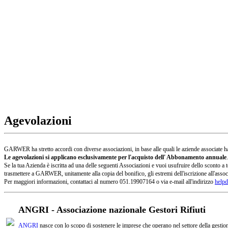
Agevolazioni
GARWER ha stretto accordi con diverse associazioni, in base alle quali le aziende associate han
Le agevolazioni si applicano esclusivamente per l'acquisto dell' Abbonamento annuale
.
Se la tua Azienda è iscritta ad una delle seguenti Associazioni e vuoi usufruire dello sconto
trasmettere a GARWER, unitamente alla copia del bonifico, gli estremi dell'iscrizione all'assoc
Per maggiori informazioni, contattaci al numero 051.19907164 o via e-mail all'indirizzo
helpd
ANGRI - Associazione nazionale Gestori Rifiuti
ANGRI
nasce con lo scopo di sostenere le imprese che operano nel settore della gestione