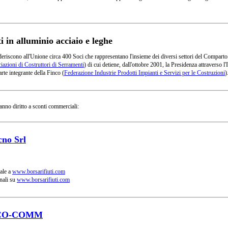
in alluminio acciaio e leghe
deriscono all'Unione circa 400 Soci che rappresentano l'insieme dei diversi settori del Comparto
azioni di Costruttori di Serramenti
) di cui detiene, dall'ottobre 2001, la Presidenza attraverso
rte integrante della Finco (
Federazione Industrie Prodotti Impianti e Servizi per le Costruzioni
)
anno diritto a sconti commerciali:
cno Srl
ale a
www.borsarifiuti.com
nali su
www.borsarifiuti.com
CO-COMM