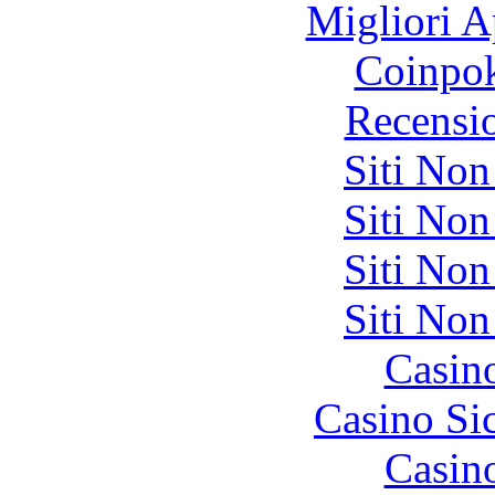
Migliori A
Coinpok
Recensi
Siti No
Siti No
Siti No
Siti No
Casin
Casino S
Casin