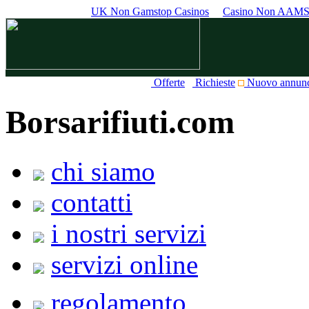
UK Non Gamstop Casinos
Casino Non AAM
Offerte
Richieste
Nuovo annun
Borsarifiuti.com
chi siamo
contatti
i nostri servizi
servizi online
regolamento