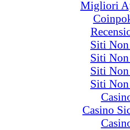
Migliori A
Coinpok
Recensi
Siti No
Siti No
Siti No
Siti No
Casin
Casino S
Casin