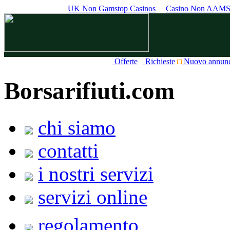
UK Non Gamstop Casinos
Casino Non AAM
Offerte
Richieste
Nuovo annun
Borsarifiuti.com
chi siamo
contatti
i nostri servizi
servizi online
regolamento