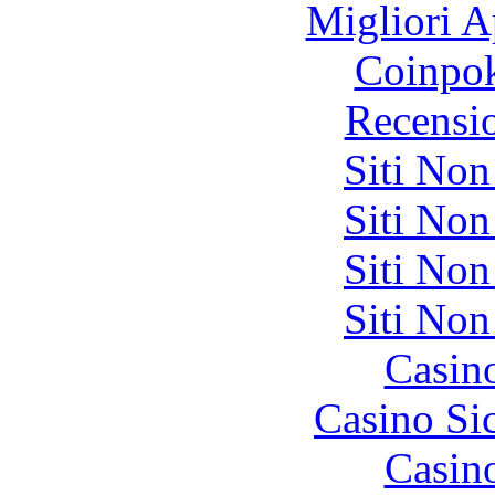
Migliori A
Coinpok
Recensi
Siti No
Siti No
Siti No
Siti No
Casin
Casino S
Casin