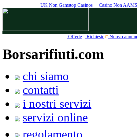
UK Non Gamstop Casinos
Casino Non AAM
Offerte
Richieste
Nuovo annun
Borsarifiuti.com
chi siamo
contatti
i nostri servizi
servizi online
regolamento