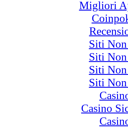
Migliori A
Coinpok
Recensi
Siti No
Siti No
Siti No
Siti No
Casin
Casino S
Casin