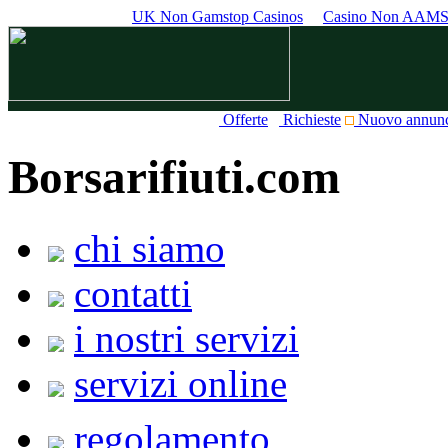
UK Non Gamstop Casinos
Casino Non AAM
Offerte
Richieste
Nuovo annun
Borsarifiuti.com
chi siamo
contatti
i nostri servizi
servizi online
regolamento