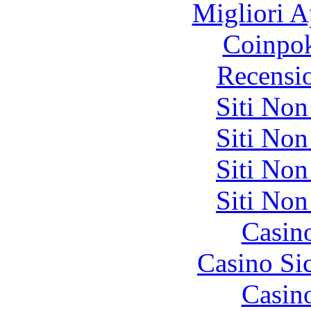
Migliori A
Coinpok
Recensi
Siti No
Siti No
Siti No
Siti No
Casin
Casino S
Casin