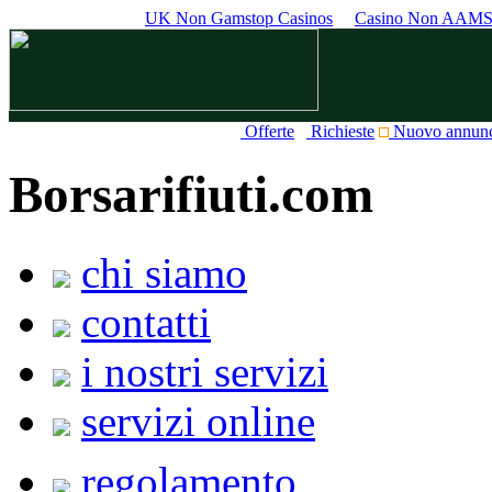
UK Non Gamstop Casinos
Casino Non AAM
Offerte
Richieste
Nuovo annun
Borsarifiuti.com
chi siamo
contatti
i nostri servizi
servizi online
regolamento