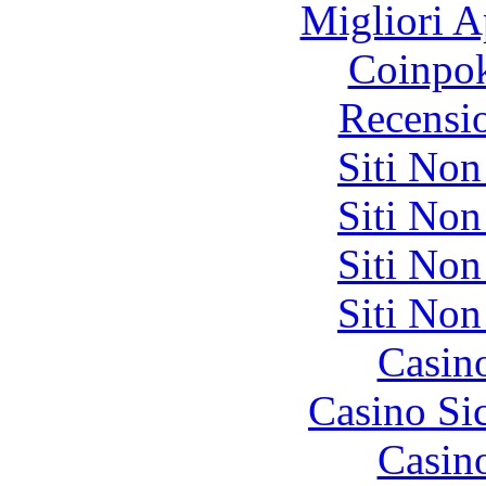
Migliori A
Coinpok
Recensi
Siti No
Siti No
Siti No
Siti No
Casin
Casino S
Casin