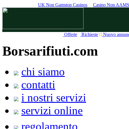
UK Non Gamstop Casinos
Casino Non AAM
Offerte
Richieste
Nuovo annun
Borsarifiuti.com
chi siamo
contatti
i nostri servizi
servizi online
regolamento