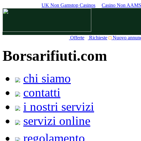
UK Non Gamstop Casinos
Casino Non AAM
Offerte
Richieste
Nuovo annun
Borsarifiuti.com
chi siamo
contatti
i nostri servizi
servizi online
regolamento