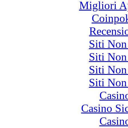
Migliori A
Coinpok
Recensi
Siti No
Siti No
Siti No
Siti No
Casin
Casino S
Casin