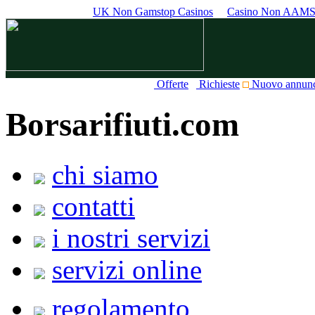
UK Non Gamstop Casinos
Casino Non AAM
Offerte
Richieste
Nuovo annun
Borsarifiuti.com
chi siamo
contatti
i nostri servizi
servizi online
regolamento