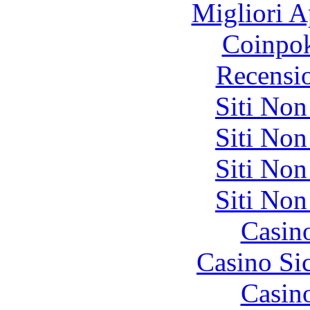
Migliori A
Coinpok
Recensi
Siti No
Siti No
Siti No
Siti No
Casin
Casino S
Casin