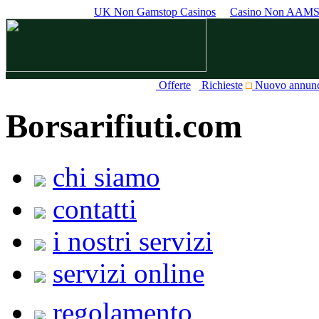
UK Non Gamstop Casinos
Casino Non AAM
Offerte
Richieste
Nuovo annun
Borsarifiuti.com
chi siamo
contatti
i nostri servizi
servizi online
regolamento