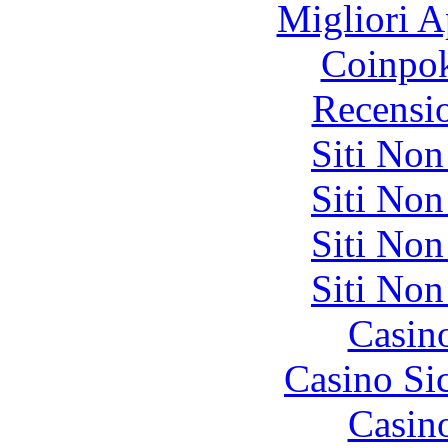
Migliori A
Coinpok
Recensi
Siti No
Siti No
Siti No
Siti No
Casin
Casino S
Casin