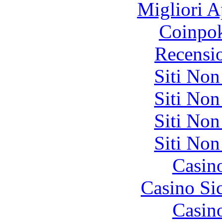
Migliori A
Coinpok
Recensi
Siti No
Siti No
Siti No
Siti No
Casin
Casino S
Casin