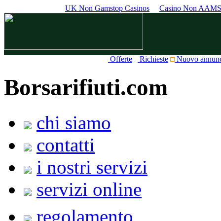
UK Non Gamstop Casinos
Casino Non AAM
Offerte
Richieste
Nuovo annun
Borsarifiuti.com
chi siamo
contatti
i nostri servizi
servizi online
regolamento