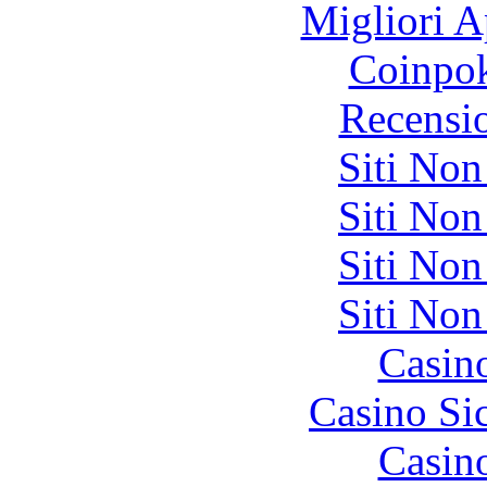
Migliori A
Coinpok
Recensi
Siti No
Siti No
Siti No
Siti No
Casin
Casino S
Casin