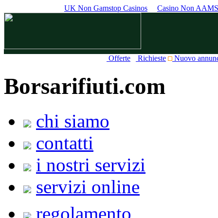
UK Non Gamstop Casinos
Casino Non AAM
Offerte
Richieste
Nuovo annun
Borsarifiuti.com
chi siamo
contatti
i nostri servizi
servizi online
regolamento