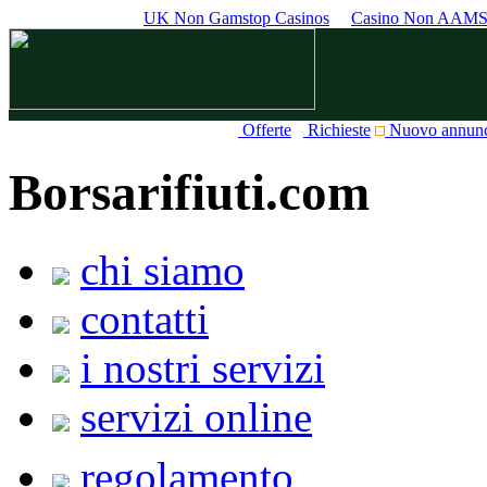
UK Non Gamstop Casinos
Casino Non AAM
Offerte
Richieste
Nuovo annun
Borsarifiuti.com
chi siamo
contatti
i nostri servizi
servizi online
regolamento