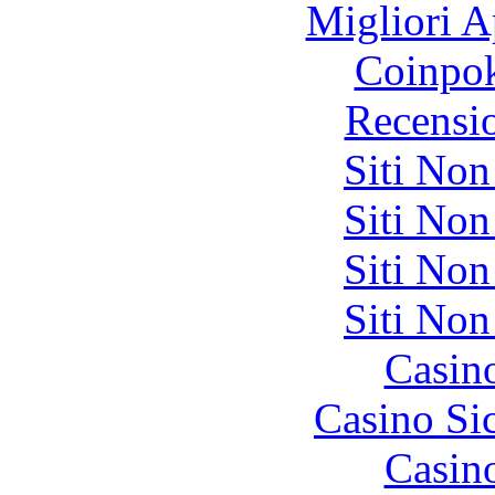
Migliori A
Coinpok
Recensi
Siti No
Siti No
Siti No
Siti No
Casin
Casino S
Casin