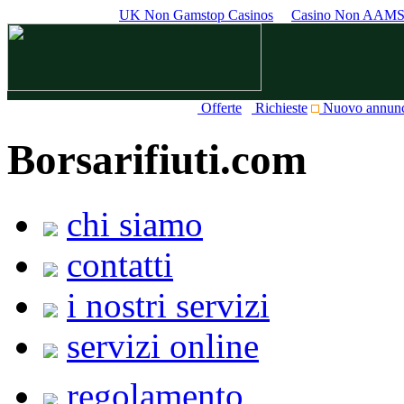
UK Non Gamstop Casinos
Casino Non AAM
Offerte
Richieste
Nuovo annun
Borsarifiuti.com
chi siamo
contatti
i nostri servizi
servizi online
regolamento