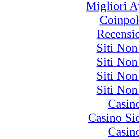
Migliori A
Coinpok
Recensi
Siti No
Siti No
Siti No
Siti No
Casin
Casino S
Casin