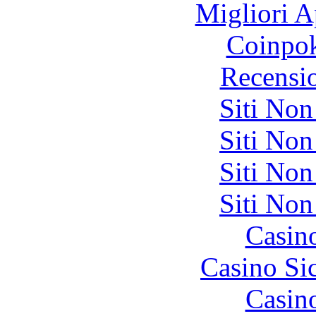
Migliori A
Coinpok
Recensi
Siti No
Siti No
Siti No
Siti No
Casin
Casino S
Casin