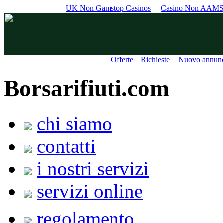
UK Non Gamstop Casinos
Casino Non AAM
Offerte
Richieste
Nuovo annun
Borsarifiuti.com
chi siamo
contatti
i nostri servizi
servizi online
regolamento