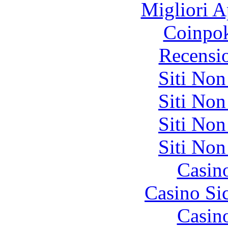
Migliori A
Coinpok
Recensi
Siti No
Siti No
Siti No
Siti No
Casin
Casino S
Casin