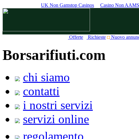
UK Non Gamstop Casinos
Casino Non AAM
Offerte
Richieste
Nuovo annun
Borsarifiuti.com
chi siamo
contatti
i nostri servizi
servizi online
regolamento