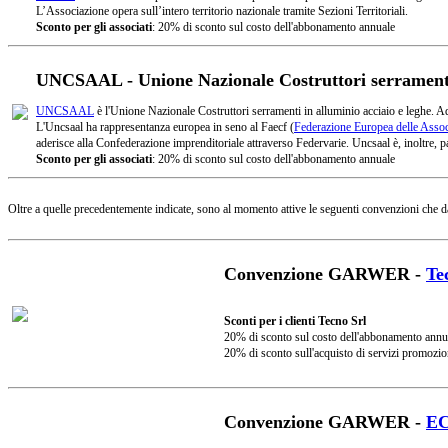
L’Associazione opera sull’intero territorio nazionale tramite Sezioni Territoriali.
Sconto per gli associati
: 20% di sconto sul costo dell'abbonamento annuale
UNCSAAL - Unione Nazionale Costruttori serramenti 
UNCSAAL
è l'Unione Nazionale Costruttori serramenti in alluminio acciaio e leghe. A
L'Uncsaal ha rappresentanza europea in seno al Faecf (
Federazione Europea delle Associ
aderisce alla Confederazione imprenditoriale attraverso Federvarie. Uncsaal è, inoltre, pa
Sconto per gli associati
: 20% di sconto sul costo dell'abbonamento annuale
Oltre a quelle precedentemente indicate, sono al momento attive le seguenti convenzioni che d
Convenzione GARWER -
Te
Sconti per i clienti Tecno Srl
20% di sconto sul costo dell'abbonamento annu
20% di sconto sull'acquisto di servizi promozio
Convenzione GARWER -
E