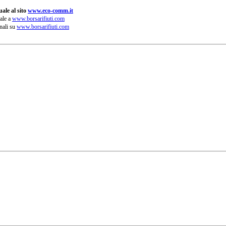
ale al sito
www.eco-comm.it
ale a
www.borsarifiuti.com
nali su
www.borsarifiuti.com