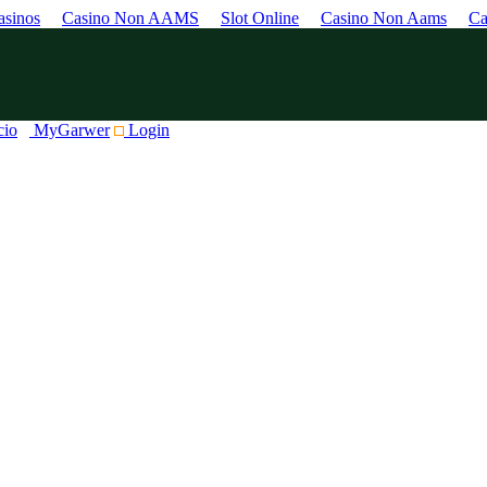
sinos
Casino Non AAMS
Slot Online
Casino Non Aams
Ca
cio
MyGarwer
Login