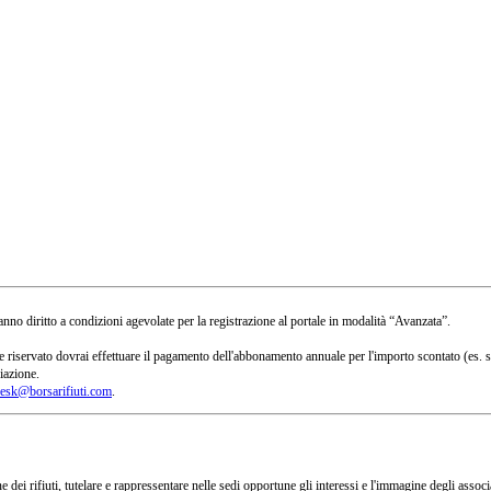
no diritto a condizioni agevolate per la registrazione al portale in modalità “Avanzata”.
 a te riservato dovrai effettuare il pagamento dell'abbonamento annuale per l'importo scontato 
iazione.
esk@borsarifiuti.com
.
 dei rifiuti, tutelare e rappressentare nelle sedi opportune gli interessi e l'immagine degli asso