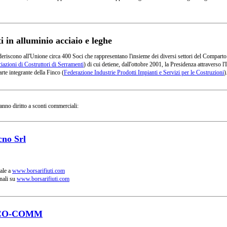
in alluminio acciaio e leghe
deriscono all'Unione circa 400 Soci che rappresentano l'insieme dei diversi settori del Comparto
azioni di Costruttori di Serramenti
) di cui detiene, dall'ottobre 2001, la Presidenza attraverso
rte integrante della Finco (
Federazione Industrie Prodotti Impianti e Servizi per le Costruzioni
)
anno diritto a sconti commerciali:
cno Srl
ale a
www.borsarifiuti.com
nali su
www.borsarifiuti.com
CO-COMM