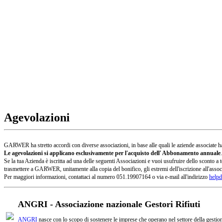
Agevolazioni
GARWER ha stretto accordi con diverse associazioni, in base alle quali le aziende associate han
Le agevolazioni si applicano esclusivamente per l'acquisto dell' Abbonamento annuale
.
Se la tua Azienda è iscritta ad una delle seguenti Associazioni e vuoi usufruire dello sconto
trasmettere a GARWER, unitamente alla copia del bonifico, gli estremi dell'iscrizione all'assoc
Per maggiori informazioni, contattaci al numero 051.19907164 o via e-mail all'indirizzo
helpd
ANGRI - Associazione nazionale Gestori Rifiuti
ANGRI
nasce con lo scopo di sostenere le imprese che operano nel settore della gestione