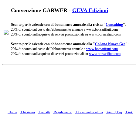
Convenzione GARWER -
GEVA Edizioni
Sconto per le aziende con abbonamento annuale alla rivista "
Consulting
"
:
20% di sconto sul costo dell'abbonamento annuale a www.borsarifiuti.com
20% di sconto sull'acquisto di servizi promozionali su www.borsarifiuti.com
Sconto per le aziende con abbonamento annuale alla "
Collana Nuova Gea
"
:
20% di sconto sul costo dell'abbonamento annuale a
www.borsarifiuti.com
20% di sconto sull'acquisto di servizi promozionali su
www.borsarifiuti.com
Home
Chi siamo
Contatti
Regolamento
Documenti e utilità
Aiuto | Faq
Link