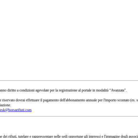
no diritto a condizioni agevolate per la registrazione al portale in modalità “Avanzata”.
 a te riservato dovrai effettuare il pagamento dell'abbonamento annuale per l'importo scontato 
iazione.
esk@borsarifiuti.com
.
 dei rifiuti, tutelare e rappressentare nelle sedi opportune gli interessi e l'immagine degli asso