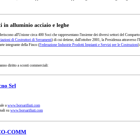
in alluminio acciaio e leghe
deriscono all'Unione circa 400 Soci che rappresentano l'insieme dei diversi settori del Comparto
azioni di Costruttori di Serramenti
) di cui detiene, dall'ottobre 2001, la Presidenza attraverso
rte integrante della Finco (
Federazione Industrie Prodotti Impianti e Servizi per le Costruzioni
)
anno diritto a sconti commerciali:
cno Srl
ale a
www.borsarifiuti.com
nali su
www.borsarifiuti.com
CO-COMM