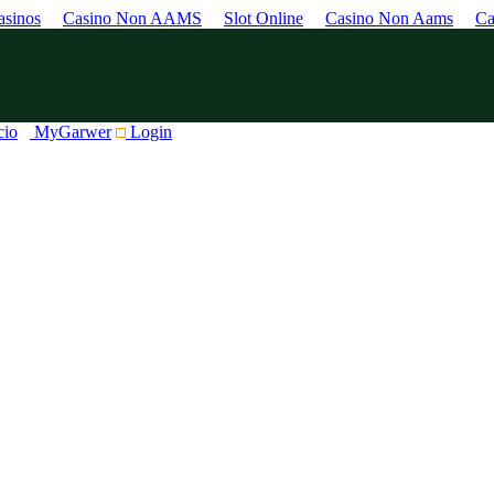
sinos
Casino Non AAMS
Slot Online
Casino Non Aams
Ca
cio
MyGarwer
Login