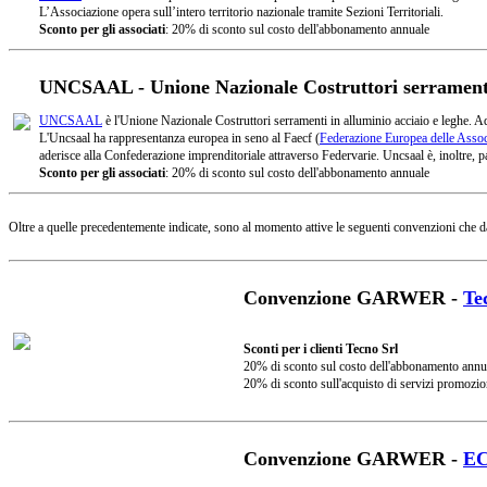
L’Associazione opera sull’intero territorio nazionale tramite Sezioni Territoriali.
Sconto per gli associati
: 20% di sconto sul costo dell'abbonamento annuale
UNCSAAL - Unione Nazionale Costruttori serramenti 
UNCSAAL
è l'Unione Nazionale Costruttori serramenti in alluminio acciaio e leghe. A
L'Uncsaal ha rappresentanza europea in seno al Faecf (
Federazione Europea delle Associ
aderisce alla Confederazione imprenditoriale attraverso Federvarie. Uncsaal è, inoltre, pa
Sconto per gli associati
: 20% di sconto sul costo dell'abbonamento annuale
Oltre a quelle precedentemente indicate, sono al momento attive le seguenti convenzioni che d
Convenzione GARWER -
Te
Sconti per i clienti Tecno Srl
20% di sconto sul costo dell'abbonamento annu
20% di sconto sull'acquisto di servizi promozio
Convenzione GARWER -
E