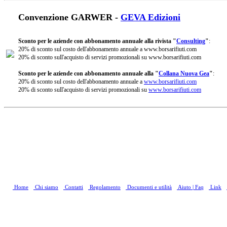
Convenzione GARWER -
GEVA Edizioni
Sconto per le aziende con abbonamento annuale alla rivista "
Consulting
"
:
20% di sconto sul costo dell'abbonamento annuale a www.borsarifiuti.com
20% di sconto sull'acquisto di servizi promozionali su www.borsarifiuti.com
Sconto per le aziende con abbonamento annuale alla "
Collana Nuova Gea
"
:
20% di sconto sul costo dell'abbonamento annuale a
www.borsarifiuti.com
20% di sconto sull'acquisto di servizi promozionali su
www.borsarifiuti.com
Home
Chi siamo
Contatti
Regolamento
Documenti e utilità
Aiuto | Faq
Link