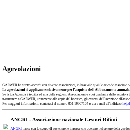
Agevolazioni
GARWER ha stretto accordi con diverse associazioni, in base alle quali le aziende associate han
Le agevolazioni si applicano esclusivamente per l'acquisto dell' Abbonamento annuale
.
Se la tua Azienda è iscritta ad una delle seguenti Associazioni e vuoi usufruire dello sconto
trasmettere a GARWER, unitamente alla copia del bonifico, gli estremi dell'iscrizione all'assoc
Per maggiori informazioni, contattaci al numero 051.19907164 o via e-mail all'indirizzo
helpd
ANGRI - Associazione nazionale Gestori Rifiuti
ANGRI
nasce con lo scopo di sostenere le imprese che operano nel settore della gestione