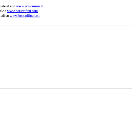
ale al sito
www.eco-comm.it
ale a
www.borsarifiuti.com
nali su
www.borsarifiuti.com