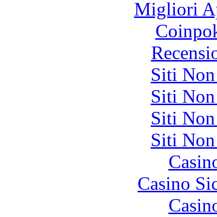
Migliori A
Coinpok
Recensi
Siti No
Siti No
Siti No
Siti No
Casin
Casino S
Casin