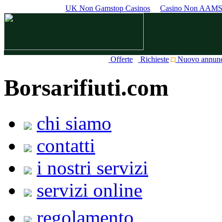
UK Non Gamstop Casinos
Casino Non AAM
Offerte
Richieste
Nuovo annun
Borsarifiuti.com
chi siamo
contatti
i nostri servizi
servizi online
regolamento