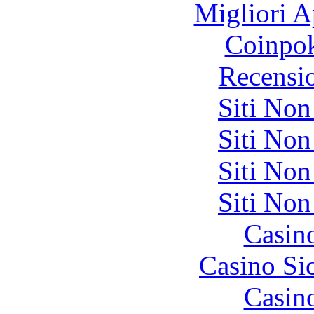
Migliori A
Coinpok
Recensi
Siti No
Siti No
Siti No
Siti No
Casin
Casino S
Casin