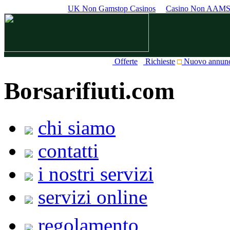
UK Non Gamstop Casinos
Casino Non AAM
Offerte
Richieste
Nuovo annun
Borsarifiuti.com
chi siamo
contatti
i nostri servizi
servizi online
regolamento