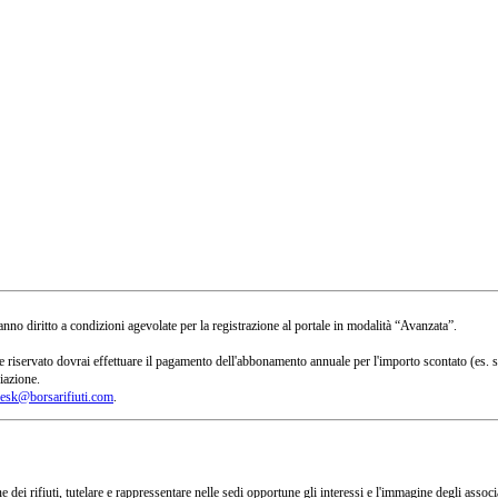
no diritto a condizioni agevolate per la registrazione al portale in modalità “Avanzata”.
 a te riservato dovrai effettuare il pagamento dell'abbonamento annuale per l'importo scontato 
iazione.
esk@borsarifiuti.com
.
 dei rifiuti, tutelare e rappressentare nelle sedi opportune gli interessi e l'immagine degli asso