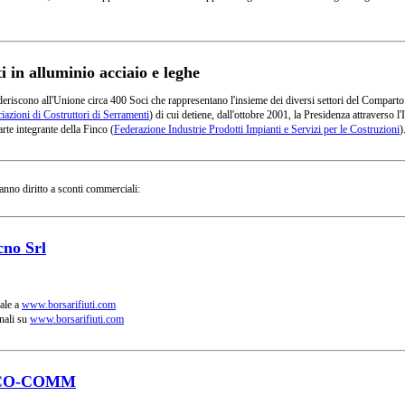
in alluminio acciaio e leghe
deriscono all'Unione circa 400 Soci che rappresentano l'insieme dei diversi settori del Comparto
azioni di Costruttori di Serramenti
) di cui detiene, dall'ottobre 2001, la Presidenza attraverso
rte integrante della Finco (
Federazione Industrie Prodotti Impianti e Servizi per le Costruzioni
)
anno diritto a sconti commerciali:
cno Srl
ale a
www.borsarifiuti.com
nali su
www.borsarifiuti.com
CO-COMM