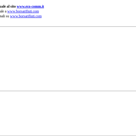
ale al sito
www.eco-comm.it
ale a
www.borsarifiuti.com
nali su
www.borsarifiuti.com