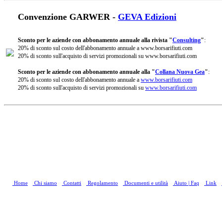
Convenzione GARWER -
GEVA Edizioni
Sconto per le aziende con abbonamento annuale alla rivista "
Consulting
"
:
20% di sconto sul costo dell'abbonamento annuale a www.borsarifiuti.com
20% di sconto sull'acquisto di servizi promozionali su www.borsarifiuti.com
Sconto per le aziende con abbonamento annuale alla "
Collana Nuova Gea
"
:
20% di sconto sul costo dell'abbonamento annuale a
www.borsarifiuti.com
20% di sconto sull'acquisto di servizi promozionali su
www.borsarifiuti.com
Home
Chi siamo
Contatti
Regolamento
Documenti e utilità
Aiuto | Faq
Link