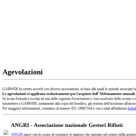
Agevolazioni
GARWER ha stretto accordi con diverse associazioni, in base alle quali le aziende associate han
Le agevolazioni si applicano esclusivamente per l'acquisto dell' Abbonamento annuale
.
Se la tua Azienda è iscritta ad una delle seguenti Associazioni e vuoi usufruire dello sconto
trasmettere a GARWER, unitamente alla copia del bonifico, gli estremi dell'iscrizione all'assoc
Per maggiori informazioni, contattaci al numero 051.19907164 o via e-mail all'indirizzo
helpd
ANGRI - Associazione nazionale Gestori Rifiuti
ANGRI
nasce con lo scopo di sostenere le imprese che operano nel settore della gestione