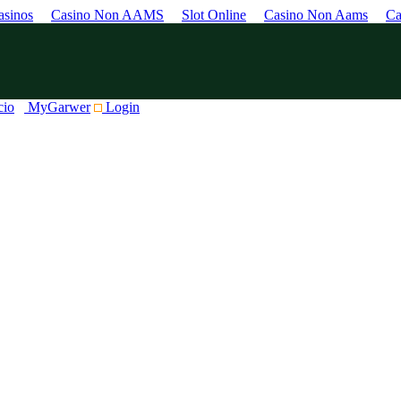
sinos
Casino Non AAMS
Slot Online
Casino Non Aams
Ca
cio
MyGarwer
Login