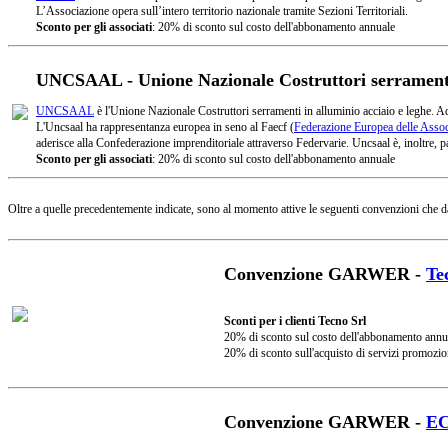
L’Associazione opera sull’intero territorio nazionale tramite Sezioni Territoriali.
Sconto per gli associati
: 20% di sconto sul costo dell'abbonamento annuale
UNCSAAL - Unione Nazionale Costruttori serramenti 
UNCSAAL
è l'Unione Nazionale Costruttori serramenti in alluminio acciaio e leghe. A
L'Uncsaal ha rappresentanza europea in seno al Faecf (
Federazione Europea delle Associ
aderisce alla Confederazione imprenditoriale attraverso Federvarie. Uncsaal è, inoltre, pa
Sconto per gli associati
: 20% di sconto sul costo dell'abbonamento annuale
Oltre a quelle precedentemente indicate, sono al momento attive le seguenti convenzioni che d
Convenzione GARWER -
Te
Sconti per i clienti Tecno Srl
20% di sconto sul costo dell'abbonamento annu
20% di sconto sull'acquisto di servizi promozio
Convenzione GARWER -
E