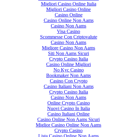
Migliori Casino Online Italia
Migliori Casino Online
Casino Online
Casino Online Non Aams
Casino Non Aams
Visa Casino
Scommesse Con Criptovalute
Casino Non Aams
Migliore Casino Non Aams
Siti Non Aams Sicuri
Crypto Casino Italia
Casino Online Migliori
No Kyc Casino
Bookmaker Non Aams
Casino Con Crypto
Casino Italiani Non Aams
Crypto Casino Italia
Casino Non Aams
Online Crypto Casino
Nuovi Casino In Italia
Casino Italiani Online
Casino Online Non Aams Sicuri
Miglior Casino Online Non Aams
Crypto Casino
Lista Casino Online Non Aams