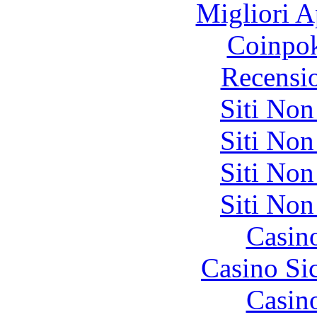
Migliori A
Coinpok
Recensi
Siti No
Siti No
Siti No
Siti No
Casin
Casino S
Casin