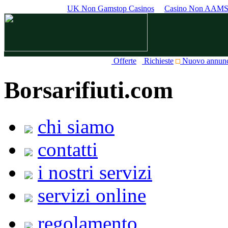
UK Non Gamstop Casinos
Casino Non AAM
Offerte
Richieste
Nuovo annun
Borsarifiuti.com
chi siamo
contatti
i nostri servizi
servizi online
regolamento