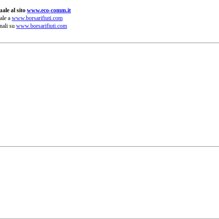
ale al sito
www.eco-comm.it
ale a
www.borsarifiuti.com
nali su
www.borsarifiuti.com