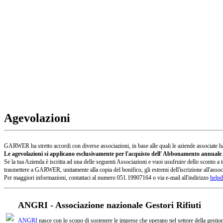
Agevolazioni
GARWER ha stretto accordi con diverse associazioni, in base alle quali le aziende associate han
Le agevolazioni si applicano esclusivamente per l'acquisto dell' Abbonamento annuale
.
Se la tua Azienda è iscritta ad una delle seguenti Associazioni e vuoi usufruire dello sconto
trasmettere a GARWER, unitamente alla copia del bonifico, gli estremi dell'iscrizione all'assoc
Per maggiori informazioni, contattaci al numero 051.19907164 o via e-mail all'indirizzo
helpd
ANGRI - Associazione nazionale Gestori Rifiuti
ANGRI
nasce con lo scopo di sostenere le imprese che operano nel settore della gestione