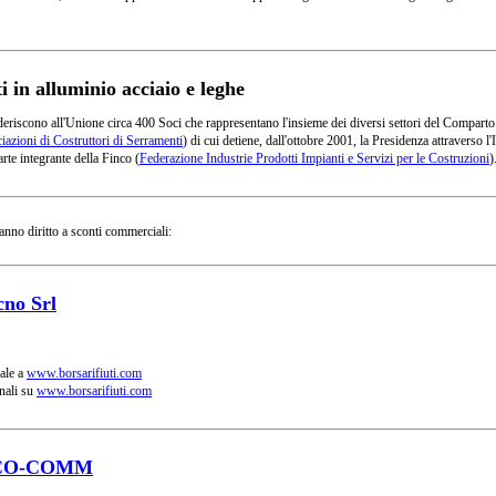
in alluminio acciaio e leghe
deriscono all'Unione circa 400 Soci che rappresentano l'insieme dei diversi settori del Comparto
azioni di Costruttori di Serramenti
) di cui detiene, dall'ottobre 2001, la Presidenza attraverso
rte integrante della Finco (
Federazione Industrie Prodotti Impianti e Servizi per le Costruzioni
)
anno diritto a sconti commerciali:
cno Srl
ale a
www.borsarifiuti.com
nali su
www.borsarifiuti.com
CO-COMM