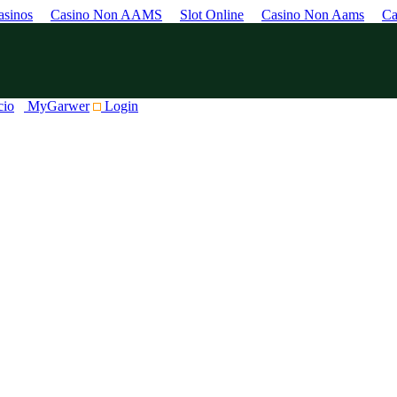
sinos
Casino Non AAMS
Slot Online
Casino Non Aams
Ca
cio
MyGarwer
Login