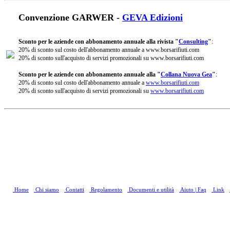
Convenzione GARWER -
GEVA Edizioni
Sconto per le aziende con abbonamento annuale alla rivista "
Consulting
"
:
20% di sconto sul costo dell'abbonamento annuale a www.borsarifiuti.com
20% di sconto sull'acquisto di servizi promozionali su www.borsarifiuti.com
Sconto per le aziende con abbonamento annuale alla "
Collana Nuova Gea
"
:
20% di sconto sul costo dell'abbonamento annuale a
www.borsarifiuti.com
20% di sconto sull'acquisto di servizi promozionali su
www.borsarifiuti.com
Home
Chi siamo
Contatti
Regolamento
Documenti e utilità
Aiuto | Faq
Link