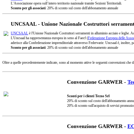
L’Associazione opera sull’intero territorio nazionale tramite Sezioni Territoriali.
Sconto per gli associati
: 20% di sconto sul costo dell'abbonamento annuale
UNCSAAL - Unione Nazionale Costruttori serramenti 
UNCSAAL
è l'Unione Nazionale Costruttori serramenti in alluminio acciaio e leghe. A
L'Uncsaal ha rappresentanza europea in seno al Faecf (
Federazione Europea delle Associ
aderisce alla Confederazione imprenditoriale attraverso Federvarie. Uncsaal è, inoltre, pa
Sconto per gli associati
: 20% di sconto sul costo dell'abbonamento annuale
Oltre a quelle precedentemente indicate, sono al momento attive le seguenti convenzioni che d
Convenzione GARWER -
Te
Sconti per i clienti Tecno Srl
20% di sconto sul costo dell'abbonamento annu
20% di sconto sull'acquisto di servizi promozio
Convenzione GARWER -
E