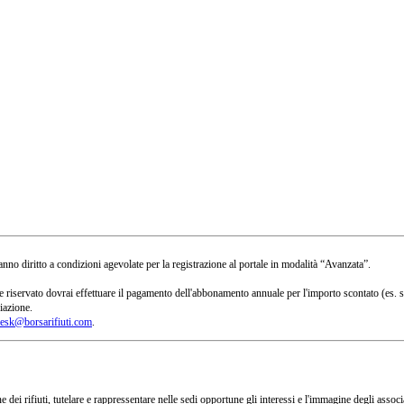
no diritto a condizioni agevolate per la registrazione al portale in modalità “Avanzata”.
 a te riservato dovrai effettuare il pagamento dell'abbonamento annuale per l'importo scontato 
iazione.
esk@borsarifiuti.com
.
 dei rifiuti, tutelare e rappressentare nelle sedi opportune gli interessi e l'immagine degli asso