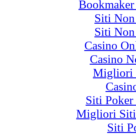
Bookmaker 
Siti No
Siti No
Casino O
Casino N
Migliori
Casin
Siti Poker
Migliori Sit
Siti 